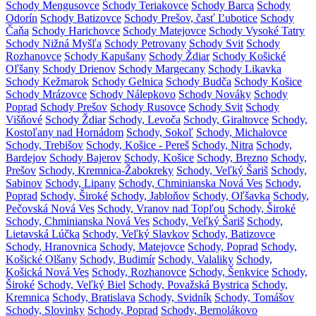
Schody Mengusovce
Schody Teriakovce
Schody Barca
Schody
Odorín
Schody Batizovce
Schody Prešov, časť Ľubotice
Schody
Čaňa
Schody Harichovce
Schody Matejovce
Schody Vysoké Tatry
Schody Nižná Myšľa
Schody Petrovany
Schody Svit
Schody
Rozhanovce
Schody Kapušany
Schody Ždiar
Schody Košické
Oľšany
Schody Drienov
Schody Margecany
Schody Likavka
Schody Kežmarok
Schody Gelnica
Schody Budča
Schody Košice
Schody Mrázovce
Schody Nálepkovo
Schody Nováky
Schody
Poprad
Schody Prešov
Schody Rusovce
Schody Svit
Schody
Višňové
Schody Ždiar
Schody, Levoča
Schody, Giraltovce
Schody,
Kostoľany nad Hornádom
Schody, Sokoľ
Schody, Michalovce
Schody, Trebišov
Schody, Košice - Pereš
Schody, Nitra
Schody,
Bardejov
Schody Bajerov
Schody, Košice
Schody, Brezno
Schody,
Prešov
Schody, Kremnica-Žabokreky
Schody, Veľký Šariš
Schody,
Sabinov
Schody, Lipany
Schody, Chminianska Nová Ves
Schody,
Poprad
Schody, Široké
Schody, Jabloňov
Schody, Oľšavka
Schody,
Pečovská Nová Ves
Schody, Vranov nad Topľou
Schody, Široké
Schody, Chminianska Nová Ves
Schody, Veľký Šariš
Schody,
Lietavská Lúčka
Schody, Veľký Slavkov
Schody, Batizovce
Schody, Hranovnica
Schody, Matejovce
Schody, Poprad
Schody,
Košické Olšany
Schody, Budimír
Schody, Valaliky
Schody,
Košická Nová Ves
Schody, Rozhanovce
Schody, Šenkvice
Schody,
Široké
Schody, Veľký Biel
Schody, Považská Bystrica
Schody,
Kremnica
Schody, Bratislava
Schody, Svidník
Schody, Tomášov
Schody, Slovinky
Schody, Poprad
Schody, Bernolákovo