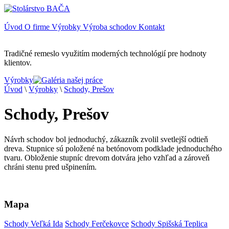
Úvod
O firme
Výrobky
Výroba schodov
Kontakt
Tradičné remeslo využitím moderných technológií pre hodnoty
klientov.
Výrobky
Úvod
\
Výrobky
\
Schody, Prešov
Schody, Prešov
Návrh schodov bol jednoduchý, zákazník zvolil svetlejší odtieň
dreva. Stupnice sú položené na betónovom podklade jednoduchého
tvaru. Obloženie stupníc drevom dotvára jeho vzhľad a zároveň
chráni stenu pred ušpinením.
Mapa
Schody Veľká Ida
Schody Ferčekovce
Schody Spišská Teplica