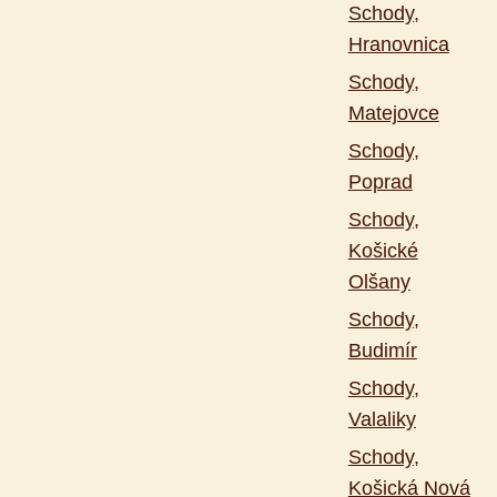
Schody,
Hranovnica
Schody,
Matejovce
Schody,
Poprad
Schody,
Košické
Olšany
Schody,
Budimír
Schody,
Valaliky
Schody,
Košická Nová