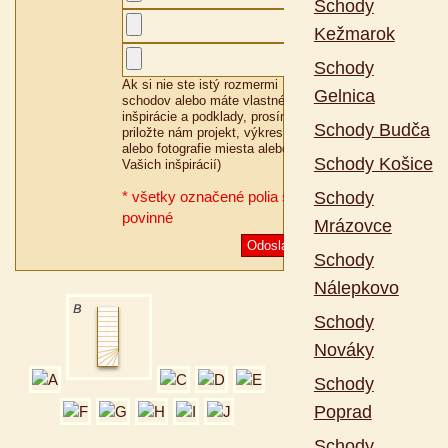
Schody
Kežmarok
Schody
Ak si nie ste istý rozmermi
Gelnica
schodov alebo máte vlastné
inšpirácie a podklady, prosím,
Schody Budča
priložte nám projekt, výkres
alebo fotografie miesta alebo
Schody Košice
Vašich inšpirácií)
* všetky označené polia sú
Schody
povinné
Mrázovce
Odoslať
Schody
Nálepkovo
Schody
Nováky
Schody
Poprad
Schody