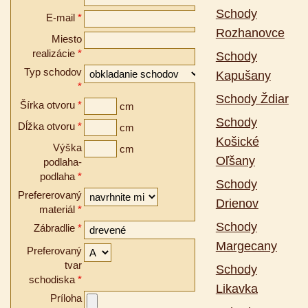
Schody
E-mail
*
Rozhanovce
Miesto
realizácie
*
Schody
Typ schodov
Kapušany
*
Schody Ždiar
Šírka otvoru
*
cm
Schody
Dĺžka otvoru
*
cm
Košické
Výška
cm
Oľšany
podlaha-
podlaha
*
Schody
Prefererovaný
Drienov
materiál
*
Schody
Zábradlie
*
Margecany
Preferovaný
tvar
Schody
schodiska
*
Likavka
Príloha