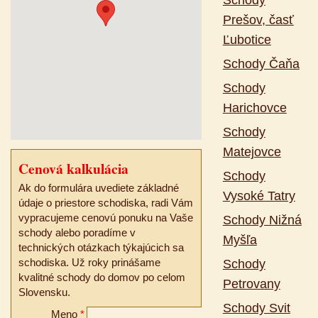
Schody
Prešov, časť
Ľubotice
Schody Čaňa
Schody
Harichovce
Schody
Matejovce
Cenová kalkulácia
Schody
Ak do formulára uvediete základné
Vysoké Tatry
údaje o priestore schodiska, radi Vám
vypracujeme cenovú ponuku na Vaše
Schody Nižná
schody alebo poradíme v
Myšľa
technických otázkach týkajúcich sa
schodiska. Už roky prinášame
Schody
kvalitné schody do domov po celom
Petrovany
Slovensku.
Schody Svit
Meno
*