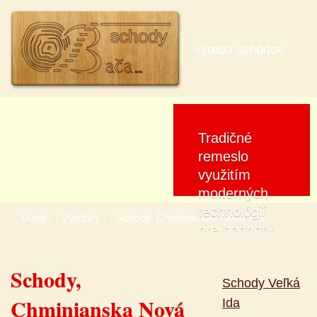
úvod
o firme
výrobky
výroba schodov
kontakt
Tradičné
remeslo
využitím
moderných
technológií
Úvod
\
Výrobky
\
Schody, Chminianska Nová Ves
pre hodnoty
klientov.
Schody,
výrobky
Schody Veľká
Chminianska Nová
Ida