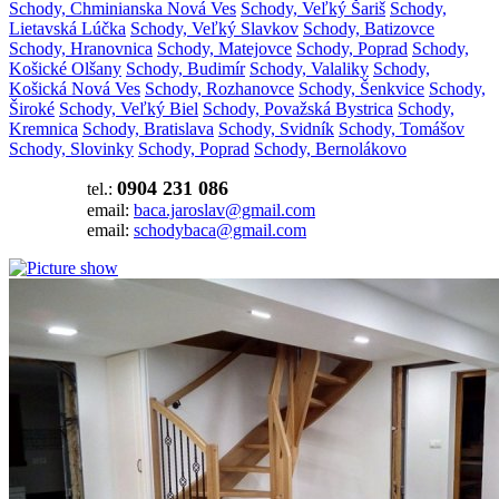
Schody, Chminianska Nová Ves
Schody, Veľký Šariš
Schody,
Lietavská Lúčka
Schody, Veľký Slavkov
Schody, Batizovce
Schody, Hranovnica
Schody, Matejovce
Schody, Poprad
Schody,
Košické Olšany
Schody, Budimír
Schody, Valaliky
Schody,
Košická Nová Ves
Schody, Rozhanovce
Schody, Šenkvice
Schody,
Široké
Schody, Veľký Biel
Schody, Považská Bystrica
Schody,
Kremnica
Schody, Bratislava
Schody, Svidník
Schody, Tomášov
Schody, Slovinky
Schody, Poprad
Schody, Bernolákovo
0904 231 086
tel.:
email:
baca.jaroslav@gmail.com
email:
schodybaca@gmail.com