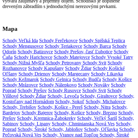
vytvára zaujímavý a príjemný dojem. Schodisko je doplnené
dreveným zábradlím s jednoduchými nerezovými prvkami.
Mapa
Schody Veľká Ida
Schody Ferčekovce
Schody Spišská Teplica
Schody Mengusovce
Schody Teriakovce
Schody Barca
Schody
Odorín
Schody Batizovce
Schody Prešov, časť Ľubotice
Schody
Čaňa
Schody Harichovce
Schody Matejovce
Schody Vysoké Tatry
Schody Nižná Myšľa
Schody Petrovany
Schody Svit
Schody
Rozhanovce
Schody Kapušany
Schody Ždiar
Schody Košické
Oľšany
Schody Drienov
Schody Margecany
Schody Likavka
Schody Kežmarok
Schody Gelnica
Schody Budča
Schody Košice
Schody Mrázovce
Schody Nálepkovo
Schody Nováky
Schody
Poprad
Schody Prešov
Schody Rusovce
Schody Svit
Schody
Višňové
Schody Ždiar
Schody, Levoča
Schody, Giraltovce
Schody,
Kostoľany nad Hornádom
Schody, Sokoľ
Schody, Michalovce
Schody, Trebišov
Schody, Košice - Pereš
Schody, Nitra
Schody,
Bardejov
Schody Bajerov
Schody, Košice
Schody, Brezno
Schody,
Prešov
Schody, Kremnica-Žabokreky
Schody, Veľký Šariš
Schody,
Sabinov
Schody, Lipany
Schody, Chminianska Nová Ves
Schody,
Poprad
Schody, Široké
Schody, Jabloňov
Schody, Oľšavka
Schody,
Pečovská Nová Ves
Schody, Vranov nad Topľou
Schody, Široké