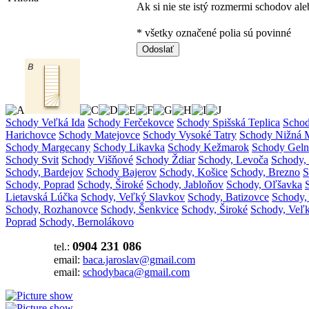
Ak si nie ste istý rozmermi schodov aleb
* všetky označené polia sú povinné
Odoslať
Schody Veľká Ida
Schody Ferčekovce
Schody Spišská Teplica
Scho
Harichovce
Schody Matejovce
Schody Vysoké Tatry
Schody Nižná 
Schody Margecany
Schody Likavka
Schody Kežmarok
Schody Geln
Schody Svit
Schody Višňové
Schody Ždiar
Schody, Levoča
Schody, 
Schody, Bardejov
Schody Bajerov
Schody, Košice
Schody, Brezno
S
Schody, Poprad
Schody, Široké
Schody, Jabloňov
Schody, Oľšavka
Lietavská Lúčka
Schody, Veľký Slavkov
Schody, Batizovce
Schody,
Schody, Rozhanovce
Schody, Šenkvice
Schody, Široké
Schody, Veľk
Poprad
Schody, Bernolákovo
0904 231 086
tel.:
email:
baca.jaroslav@gmail.com
email:
schodybaca@gmail.com