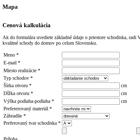
Mapa
Cenová kalkulácia
Ak do formulára uvediete základné údaje o priestore schodiska, rad
kvalitné schody do domov po celom Slovensku.
Meno
*
E-mail
*
Miesto realizácie
*
Typ schodov
*
Šírka otvoru
*
cm
Dĺžka otvoru
*
cm
Výška podlaha-podlaha
*
cm
Prefererovaný materiál
*
Zábradlie
*
Preferovaný tvar schodiska
*
Príloha