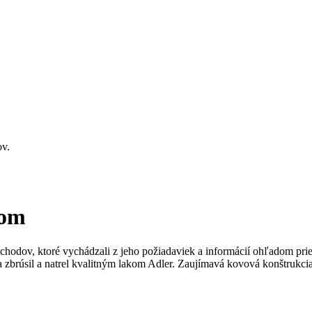
ov.
dom
 schodov, ktoré vychádzali z jeho požiadaviek a informácií ohľadom prie
zbrúsil a natrel kvalitným lakom Adler. Zaujímavá kovová konštrukcia 