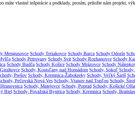
o máte vlastné inšpirácie a podklady, prosím, priložte nám projekt, výkr
dy Mengusovce
Schody Teriakovce
Schody Barca
Schody Odorín
Scho
Myšľa
Schody Petrovany
Schody Svit
Schody Rozhanovce
Schody Ka
ica
Schody Budča
Schody Košice
Schody Mrázovce
Schody Nálepko
Giraltovce
Schody, Kostoľany nad Hornádom
Schody, Sokoľ
Schody,
chody, Prešov
Schody, Kremnica-Žabokreky
Schody, Veľký Šariš
Sch
Schody, Pečovská Nová Ves
Schody, Vranov nad Topľou
Schody, Širo
 Hranovnica
Schody, Matejovce
Schody, Poprad
Schody, Košické Olš
ý Biel
Schody, Považská Bystrica
Schody, Kremnica
Schody, Bratisla