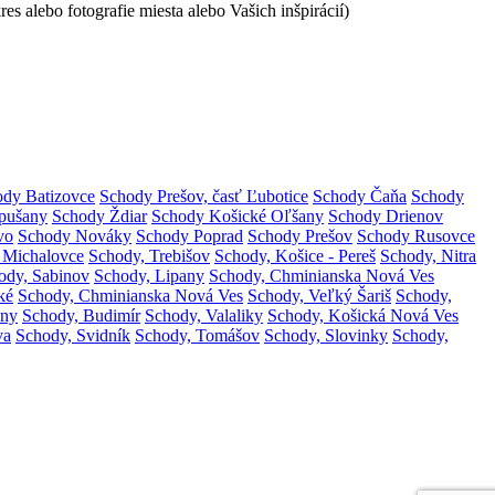
es alebo fotografie miesta alebo Vašich inšpirácií)
dy Batizovce
Schody Prešov, časť Ľubotice
Schody Čaňa
Schody
pušany
Schody Ždiar
Schody Košické Oľšany
Schody Drienov
vo
Schody Nováky
Schody Poprad
Schody Prešov
Schody Rusovce
 Michalovce
Schody, Trebišov
Schody, Košice - Pereš
Schody, Nitra
ody, Sabinov
Schody, Lipany
Schody, Chminianska Nová Ves
ké
Schody, Chminianska Nová Ves
Schody, Veľký Šariš
Schody,
any
Schody, Budimír
Schody, Valaliky
Schody, Košická Nová Ves
va
Schody, Svidník
Schody, Tomášov
Schody, Slovinky
Schody,