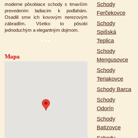
Schody
moderne pôsobiace schody s tmavším
prevedením ladiacim k podlahám.
Ferčekovce
Osadili sme ich kovovým nerezovým
Schody
zábradlím. Všetko to pôsobí
jednoduchým a elegantným dojmom.
Spišská
Teplica
Schody
Mapa
Mengusovce
Schody
Teriakovce
Schody Barca
Schody
Odorín
Schody
Batizovce