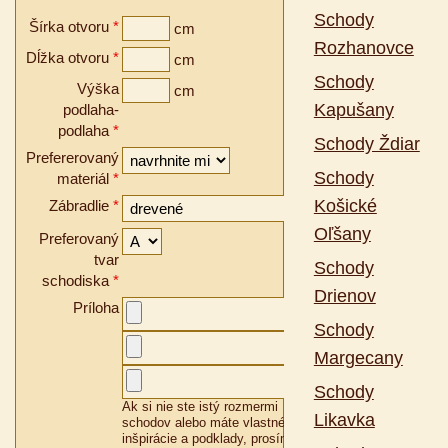
Schody
Šírka otvoru
*
cm
Rozhanovce
Dĺžka otvoru
*
cm
Schody
Výška
cm
Kapušany
podlaha-
podlaha
*
Schody Ždiar
Prefererovaný
Schody
materiál
*
Košické
Zábradlie
*
Oľšany
Preferovaný
tvar
Schody
schodiska
*
Drienov
Príloha
Schody
Margecany
Schody
Ak si nie ste istý rozmermi
Likavka
schodov alebo máte vlastné
inšpirácie a podklady, prosím,