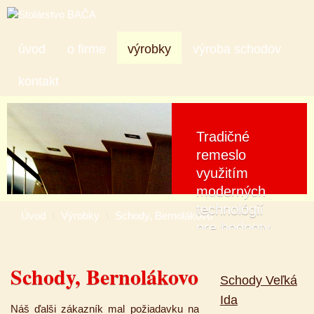
úvod
o firme
výrobky
výroba schodov
kontakt
Tradičné
remeslo
využitím
moderných
technológií
Úvod
\
Výrobky
\
Schody, Bernolákovo
pre hodnoty
klientov.
Schody, Bernolákovo
výrobky
Schody Veľká
Ida
Náš ďalši zákazník mal požiadavku na