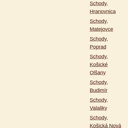
Schody,
Hranovnica
Schody,
Matejovce
Schody,
Poprad
Schody,
Košické
Olšany
Schody,
Budimír
Schody,
Valaliky
Schody,
Košická Nová