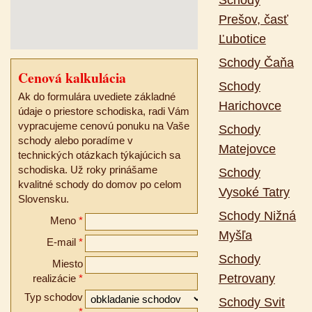
Schody
Prešov, časť
Ľubotice
Schody Čaňa
Cenová kalkulácia
Schody
Ak do formulára uvediete základné
Harichovce
údaje o priestore schodiska, radi Vám
vypracujeme cenovú ponuku na Vaše
Schody
schody alebo poradíme v
Matejovce
technických otázkach týkajúcich sa
schodiska. Už roky prinášame
Schody
kvalitné schody do domov po celom
Vysoké Tatry
Slovensku.
Schody Nižná
Meno
*
Myšľa
E-mail
*
Schody
Miesto
Petrovany
realizácie
*
Typ schodov
Schody Svit
*