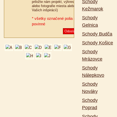
Schody
priložte nám projekt, výkres
alebo fotografie miesta alebo
Kežmarok
Vašich inšpirácií)
Schody
* všetky označené polia sú
povinné
Gelnica
Odoslať
Schody Budča
Schody Košice
Schody
Mrázovce
Schody
Nálepkovo
Schody
Nováky
Schody
Poprad
Schody